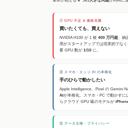
業界が抱える
6 つの大きな問題
が同時に
① GPU 不足 & 価格高騰
買いたくても、買えない
NVIDIA H100 が 1 枚
400 万円超
、納
用がスタートアップでは現実的でなくなって
要 GPU 数が
1/10
に。
③ スマホ・エッジ AI の本格化
手のひらで動かしたい
Apple Intelligence、Pixel の Gemin
AI
が本格化。スマホ・PC で動かすには量
らクラウド GPU 級のモデルが
iPho
⑤ データ主権・プライバシー