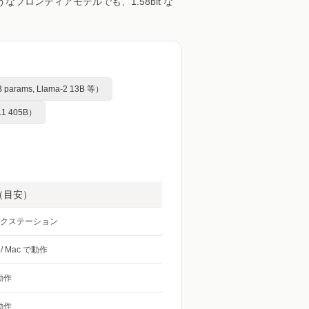
フロンティアモデルでも、1.58bit な
arams, Llama-2 13B 等）
.1 405B）
（目安）
ワークステーション
/ Mac で動作
で動作
で動作