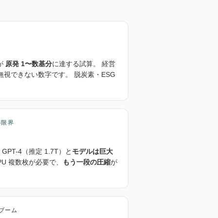
が
原発 1〜数基分
に達する試算。 経営
無視できない数字です。 脱炭素・ESG
の限界
5B、GPT-4（推定 1.7T）と
モデルは巨大
GPU 複数枚が必要で、
もう一段の圧縮
が
ブーム