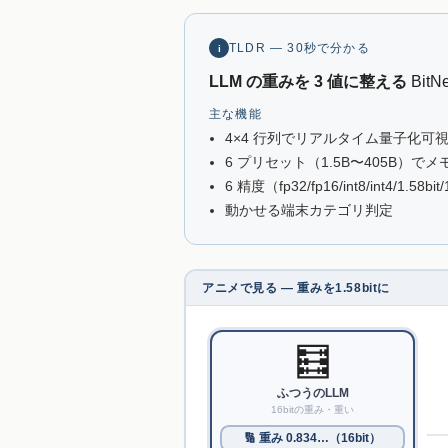
TLDR — 30秒で分かる
i
LLM の重みを 3 値に整える
Bit
主な機能
4×4 行列でリアルタイム量子化可
6 プリセット（1.5B〜405B）で
6 精度（fp32/fp16/int8/int4/1.58bi
動かせる端末カテゴリ判定
アニメで見る — 重みを1.58bitに
🧮
ふつうのLLM
16bitの重み・重い
🔢 重み 0.834…（16bit）