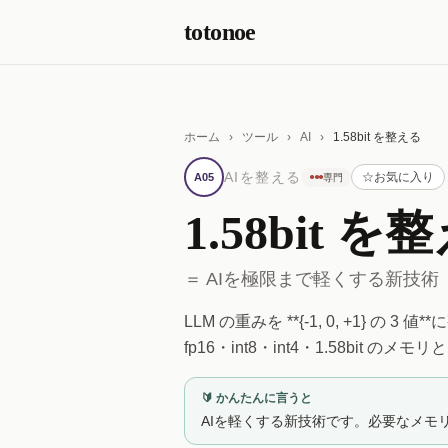
本文へスキップ
totonoe
ホーム
›
ツール
›
AI
›
1.58bit を整える
AIを整える
☆
お気に入り
A05
●●●
専門
1.58bit を
＝ AIを極限まで軽くする新技術（B
LLM の重みを **{-1, 0, +1} の 3
fp16・int8・int4・1.58bit 
🔰 かんたんに言うと
AIを軽くする新技術です。必要なメモ