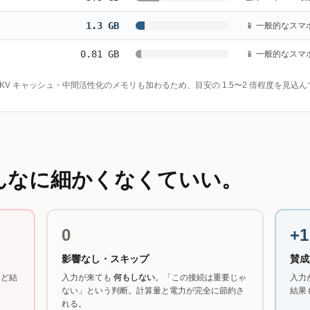
1.3 GB
📱 一般的なス
0.81 GB
📱 一般的なス
KV キャッシュ・中間活性化のメモリも加わるため、目安の 1.5〜2 倍程度を見込
んなに細かくなくていい。
0
+1
影響なし・スキップ
賛成
ほど結
入力が来ても
何もしない
。「この接続は重要じゃ
入力
ない」という判断。計算量と電力が完全に節約さ
結果
れる。