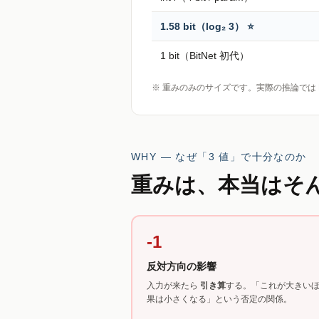
1.58 bit（log₂ 3） ⭐
1 bit（BitNet 初代）
※ 重みのみのサイズです。実際の推論では 
WHY — なぜ「3 値」で十分なのか
重みは、本当はそ
-1
反対方向の影響
入力が来たら
引き算
する。「これが大きい
果は小さくなる」という否定の関係。