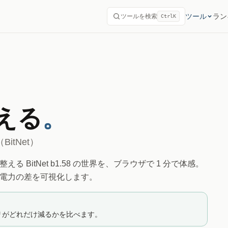
ツール
ラン
ツールを検索
Ctrl
K
整える
。
itNet）
 値**に整える BitNet b1.58 の世界を、ブラウザで 1 分で体感。
のメモリと電力の差を可視化します。
リがどれだけ減るかを比べます。