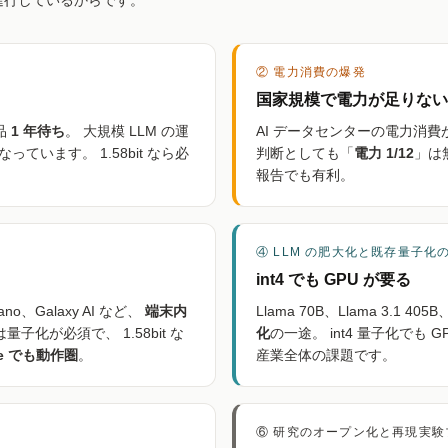
進行しているからです。
② 電力消費の爆発
国家規模で電力が足りない
品
1 年待ち
。 大規模 LLM の運
AI データセンターの電力消費
います。 1.58bit なら必
判断としても「
電力 1/12
」は
報告でも有利。
④ LLM の肥大化と既存量子化
int4 でも GPU が要る
i Nano、Galaxy AI など、
端末内
Llama 70B、Llama 3.1 40
子化が必須で、 1.58bit な
化
の一途。 int4 量子化でも 
ne でも動作圏
。
産業全体の課題です。
⑥ 研究のオープン化と再現実験