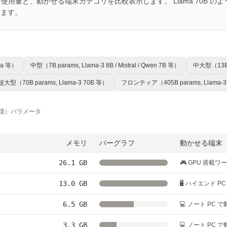
量と、動かせる端末カテゴリを比較表示します。 Llama 70B のような
きます。
ama 等）
中型（7B params, Llama-3 8B / Mistral / Qwen 7B 等）
中大型（13B p
超大型（70B params, Llama-3 70B 等）
フロンティア（405B params, Llama-3
0 億）パラメータ
メモリ
バーグラフ
動かせる端末
26.1 GB
🎮 GPU 搭載
13.0 GB
🖥 ハイエンド PC 
6.5 GB
💻 ノート PC 
3.3 GB
💻 ノート PC 