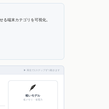
リ削減と動かせる端末カテゴリを可視化。
▶ 再生で1ステップずつ動きます
🪶
軽いモデル
省メモリ・省電力