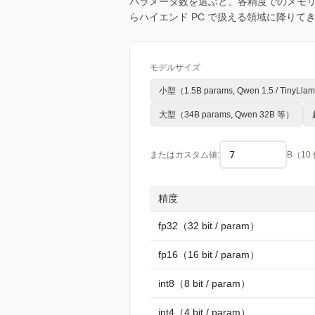
パラメータ数を選ぶと、各精度でのメモリ使用
らハイエンド PC で扱える領域に降りて
モデルサイズ
小型（1.5B params, Qwen 1.5 / TinyLl
大型（34B params, Qwen 32B 等）
またはカスタム値:
B（1
精度
fp32（32 bit / param）
fp16（16 bit / param）
int8（8 bit / param）
int4（4 bit / param）