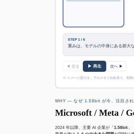
STEP 1 / 6
重みは、モデルの中身にある膨大な
▶ 再生
◀ 戻る
次へ ▶
※ イメージ図です。下のメモリ比較表で、実際
WHY — なぜ 1.58bit が今、注目
Microsoft / Meta
2024 年以降、主要 AI 企業が「
1.58bit
」