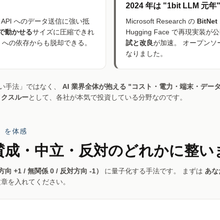
2024 年は "1bit LLM 元年
API へのデータ送信に強い抵
Microsoft Research の
BitNe
 で動かせる
サイズに圧縮できれ
Hugging Face で再現
I への依存からも脱却できる。
試と改良
が加速。 オープンソ
なりました。
面白い手法」ではなく、
AI 業界全体が抱える "コスト・電力・端末・データ
イクスルー
として、各社が本気で投資している分野なのです。
値」を体感
賛成・中立・反対のどれかに整い
向 +1 / 無関係 0 / 反対方向 -1）
に量子化する手法です。 まずは
あな
文章を入れてください。