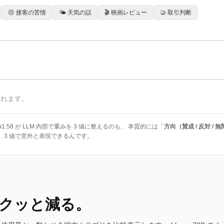
😣 接客の苦情
🌤 天気の話
🎬 映画レビュー
🤝 取引判断
されます。
1.58 が LLM 内部で重みを 3 値に整えるのも、 本質的には「
方向（賛成 / 反対 
、3 値で意外と表現できるんです。
ガクッと減る。