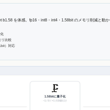
Net b1.58 を体感。fp16・int8・int4・1.58bit のメモ
視化
メモリ比較
t/1bit）対応
🗜
1.58bitに量子化
−1 / 0 / +1 の3値だけ