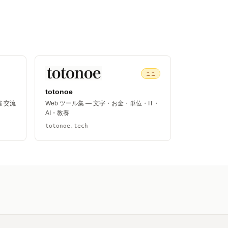
ここ
totonoe
催 交流
Web ツール集 — 文字・お金・単位・IT・
AI・教養
totonoe.tech