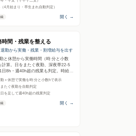
え年・干支（十干十二支）
年（4月始まり・早生まれ自動判定）
開く
→
初級
務時間・残業を整える
出退勤から実働・残業・割増給与を出す
勤と休憩から実働時間（時:分と小数
を計算。日をまたぐ夜勤、深夜帯22-5
1日8h・週40h超の残業も判定。時給を
ると残業25%増・深夜25%増・休日
勤＋休憩で実働を時:分と小数hで表示
%増の概算給与まで。送信ゼロ。
をまたぐ夜勤を自動判定
日を足して週40h超の残業判定
開く
→
初級