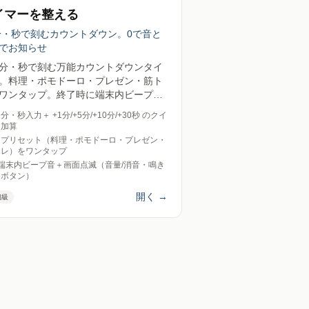
イマーを整える
分・秒で刻むカウントダウン。0で音と
でお知らせ
分・秒で刻む万能カウントダウンタイ
。料理・ポモドーロ・プレゼン・筋ト
ワンタップ。終了時に端末内ビープ音
面点滅で通知し、タブの見出しにも残
分・秒入力＋ +1分/+5分/+10分/+30秒 のクイ
間を表示。送信ゼロ。
ク加算
途プリセット（料理・ポモドーロ・プレゼン・
トレ）をワンタップ
で端末内ビープ音＋画面点滅（音量/消音・鳴き
めボタン）
開く
→
初級