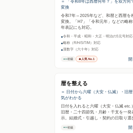
＝ 「令和8年は西暦何年？」を双方向
変換
令和7年⇔2025年など、和暦と西暦を
変換。「H7」「令和元年」などの略称
年表記にも対応。
令和・平成・昭和・大正・明治の5元号対応
●
略称（R/H/S/T/M）対応
●
漢数字（六十年）対応
●
開
●○○
初級
🔥
人気 No.1
暦を整える
＝ 日付から六曜（大安・仏滅）・旧暦
気がわかる
日付を入れると六曜（大安・仏滅 etc.
旧暦・二十四節気・月齢・干支を一発
示。結婚式・引越し・契約の日取り選
や、季節の節目の確認に。
開
●○○
初級