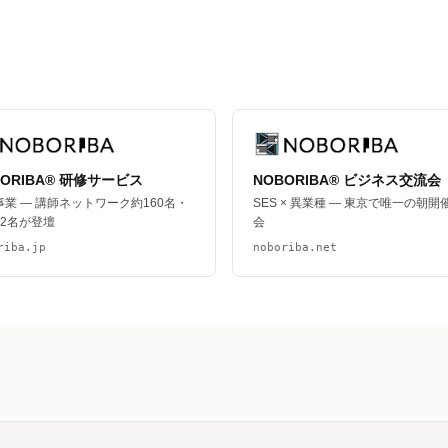
BORIBA® 研修サービス
NOBORIBA® ビジネス交流会
事業 — 講師ネットワーク約160名・
SES × 異業種 — 東京で唯一の朝開
62名が登壇
会
riba.jp
noboriba.net