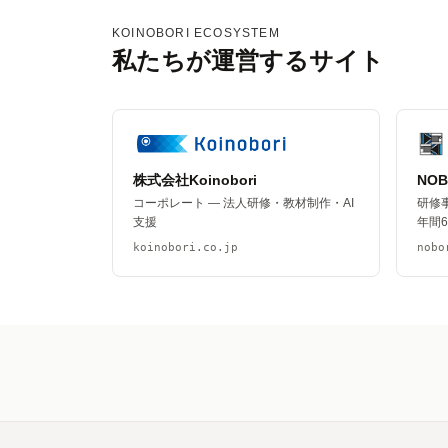
KOINOBORI ECOSYSTEM
私たちが運営するサイト
株式会社Koinobori
NO
コーポレート — 法人研修・教材制作・AI
研修
支援
年間
koinobori.co.jp
nobo