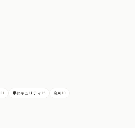
ク
🛡️
セキュリティ
🤖
AI
21
15
10