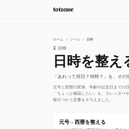
本文へスキップ
totonoe
ホーム
›
ツール
›
日時
⏳ 日時
日時を整え
「あれって何日？何時？」を、その
元号と西暦の変換、年齢や記念日までの日
「ちょっと確認したい」を、カレンダー
毎日つかう定番をそろえました。
元号⇔西暦を整える