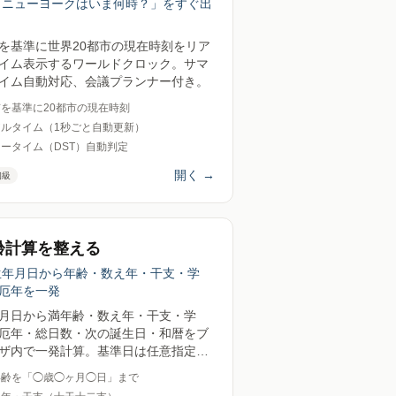
「ニューヨークはいま何時？」をすぐ出
を基準に世界20都市の現在時刻をリア
イム表示するワールドクロック。サマ
イム自動対応、会議プランナー付き。
を基準に20都市の現在時刻
アルタイム（1秒ごと自動更新）
ータイム（DST）自動判定
開く
→
初級
齢計算を整える
生年月日から年齢・数え年・干支・学
厄年を一発
月日から満年齢・数え年・干支・学
厄年・総日数・次の誕生日・和暦をブ
ザ内で一発計算。基準日は任意指定
送信ゼロ。
年齢を「◯歳◯ヶ月◯日」まで