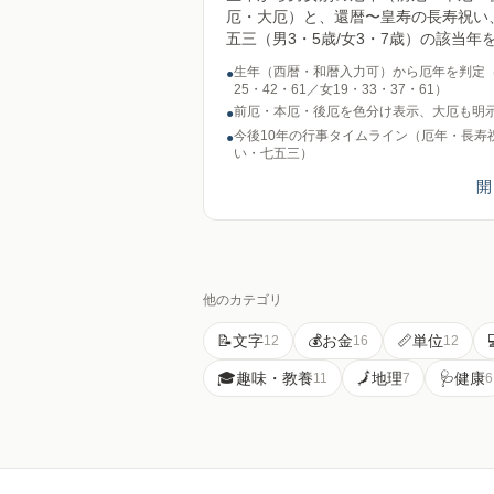
厄・大厄）と、還暦〜皇寿の長寿祝い
五三（男3・5歳/女3・7歳）の該当年
算するツール。数え年基準。生年別サ
生年（西暦・和暦入力可）から厄年を判定
●
ージつき。送信ゼロ。
25・42・61／女19・33・37・61）
前厄・本厄・後厄を色分け表示、大厄も明
●
今後10年の行事タイムライン（厄年・長寿
●
い・七五三）
開
他のカテゴリ
📝
文字
💰
お金
📏
単位
12
16
12
🎓
趣味・教養
🗾
地理
🩺
健康
11
7
6