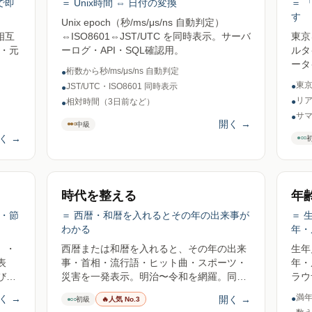
で即
＝ Unix時間 ⇔ 日付の変換
＝ 
す
Unix epoch（秒/ms/μs/ns 自動判定）
相互
⇔ISO8601⇔JST/UTC を同時表示。サーバ
東京
・元
ーログ・API・SQL確認用。
ルタ
ータ
桁数から秒/ms/μs/ns 自動判定
●
東京
JST/UTC・ISO8601 同時表示
●
●
リ
相対時間（3日前など）
●
●
サマ
●
開く
→
●●○
中級
く
→
●○○
時代を整える
年
・節
＝ 西暦・和暦を入れるとその年の出来事が
＝ 
わかる
年・
）・
西暦または和暦を入れると、その年の出来
生年
表
事・首相・流行語・ヒット曲・スポーツ・
年・
び
災害を一発表示。明治〜令和を網羅。同窓
ラウ
会・自伝・履歴書の年表作りに。
可。
満
く
→
開く
→
●
●○○
初級
🔥
人気 No.3