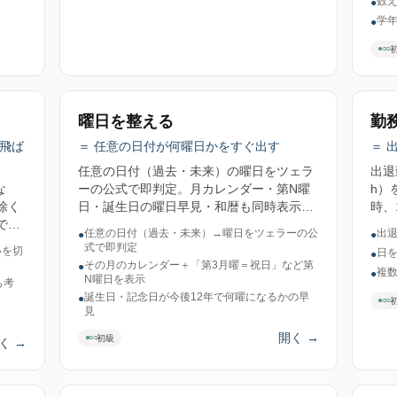
数
●
学
●
●○○
曜日を整える
勤
飛ば
＝ 任意の日付が何曜日かをすぐ出す
＝ 
任意の日付（過去・未来）の曜日をツェラ
出退
な
ーの公式で即判定。月カレンダー・第N曜
h）
除く
日・誕生日の曜日早見・和暦も同時表示。
時、
で即
西暦1〜9999対応、送信ゼロ。
入れ
任意の日付（過去・未来）→曜日をツェラーの公
出退
●
●
ロ。
35
式で即判定
いを切
日
●
その月のカレンダー＋「第3月曜＝祝日」など第
●
複数
●
N曜日を表示
も考
誕生日・記念日が今後12年で何曜になるかの早
●
●○○
見
開く
→
●○○
初級
く
→