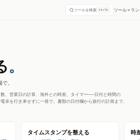
ツール
ラン
ツールを検索
Ctrl
K
る
。
場で。
数、営業日の計算、海外との時差、タイマー──日付と時間の
や電卓を行き来せずに一発で。書類の日付欄から旅行の計画まで、
タイムスタンプを整える
時