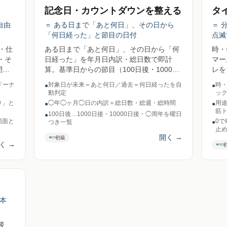
記念日・カウントダウンを整える
タ
自由
＝ ある日まで「あと何日」、その日から
＝ 
「何日経った」と節目の日付
点滅
・仕
ある日まで「あと何日」、その日から「何
時・
・そ
日経った」を年月日内訳・総日数で即計
マー
間の
算。基準日からの節目（100日後・1000日
レを
計だ
後・10000日後・◯周年）が何月何日・何
と画
ドーナ
対象日が未来＝あと何日／過去＝何日経ったを自
時・
●
●
＋通
曜日かも一覧化。送信ゼロ。
り時
動判定
ッ
（額
り」と
◯年◯ヶ月◯日の内訳＋総日数・総週・総時間
用
●
●
年間
筋
100日後…1000日後・10000日後・◯周年を曜日
●
も出
額面と
0
つき一覧
●
止
刷で
開く
→
●○○
初級
く
→
●○○
本
後