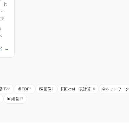
、七
を計
ブペ
（男
示
祝
く
→
💻
IT
📄
PDF
🖼️
画像
🧮
Excel・表計算
🌐
ネットワー
22
6
7
16
📊
経営
17