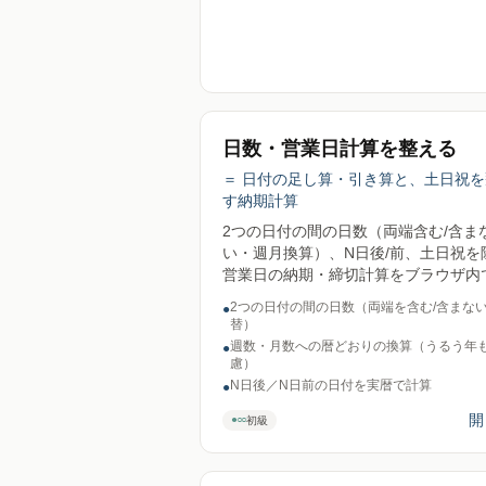
日数・営業日計算を整える
＝ 日付の足し算・引き算と、土日祝を
す納期計算
2つの日付の間の日数（両端含む/含ま
い・週月換算）、N日後/前、土日祝を
営業日の納期・締切計算をブラウザ内
時算出。基準日は既定で今日。送信ゼ
2つの日付の間の日数（両端を含む/含まな
●
替）
週数・月数への暦どおりの換算（うるう年
●
慮）
N日後／N日前の日付を実暦で計算
●
開
●○○
初級