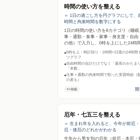
時間の使い方を整える
＝ 1日の過ごし方を円グラフにして、
時間と拘束時間を数字にする
1日の時間の使い方を8カテゴリ（睡眠
事・通勤・食事・家事・身支度・自由
の他）で入力し、0時を上にした24時
円グラフとして可視化。自由時間の合
0時を上・時計回り・1時間=15度の24時間
●
けでなく最長の連続時間と本数、仕事
ツグラフ
勤の拘束時間、月収から出す実質時給
自由時間の合計だけでなく「最長のかたま
●
面時給との差）、1日あたりの時間の
「本数」
換算を表示。理想の1日と並べて差分
仕事＋通勤の拘束時間で割った実質時給（
●
の差も）
せる。日をまたぐ時間帯にも対応。印
A4縦1枚。送信ゼロ。
開
●○○
初級
厄年・七五三を整える
＝ 生まれ年を入れると、今年が前厄・
厄・後厄のどれかがわかる
生年から男女別の厄年（前厄・本厄・