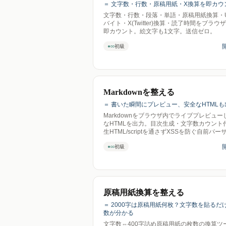
＝ 文字数・行数・原稿用紙・X換算を即カウ
文字数・行数・段落・単語・原稿用紙換算・UT
バイト・X(Twitter)換算・読了時間をブラウ
即カウント。絵文字も1文字。送信ゼロ。
●○○
初級
Markdownを整える
＝ 書いた瞬間にプレビュー、安全なHTMLも
Markdownをブラウザ内でライブプレビュー
なHTMLを出力。目次生成・文字数カウント
生HTML/scriptを通さずXSSを防ぐ自前パー
信ゼロ。
●○○
初級
原稿用紙換算を整える
＝ 2000字は原稿用紙何枚？文字数を貼るだ
数が分かる
文字数⇔400字詰め原稿用紙の枚数の換算ツ