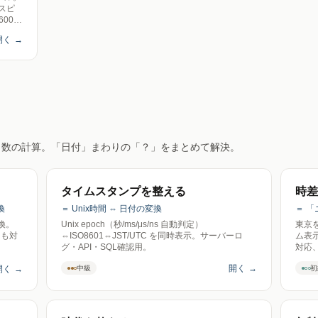
スピ
00
る注意
開く
→
き。送
日数の計算。「日付」まわりの「？」をまとめて解決。
タイムスタンプを整える
時差
換
＝ Unix時間 ⇔ 日付の変換
＝ 
換。
Unix epoch（秒/ms/μs/ns 自動判定）
東京
にも対
⇔ISO8601⇔JST/UTC を同時表示。サーバーロ
ム表
グ・API・SQL確認用。
対応
開く
→
開く
→
●●○
●○○
中級
初