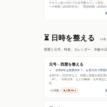
テキスト貼り付けでの文字数カウント対応。
ーチ時間（約300字/分）・黙読時間（約500-6
字/分）の目安、升目の使い方で枚数が増え
も解説。字数別ページ（400〜20000字）つ
信ゼロ。
⏳ 日時を整える
14
本
西暦と元号、時差、カレンダー、年齢や
元号⇔西暦を整える
＝ 「令和8年は西暦何年？」を双方向で即変
令和7年⇔2025年など、和暦と西暦を相互変
「H7」「令和元年」などの略称・元年表記
応。
●○○
初級
🔥
人気 No.1