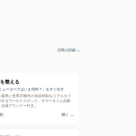
日時の詳細 →
を整える
「ニューヨークはいま何時？」をすぐ出す
を基準に世界20都市の現在時刻をリアルタイ
示するワールドクロック。サマータイム自動
、会議プランナー付き。
開く
→
級