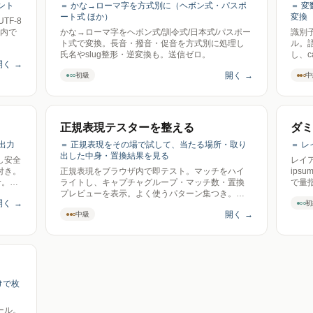
ント
＝ かな→ローマ字を方式別に（ヘボン式・パスポ
＝ 変
ート式 ほか）
変換
F-8
ザ内で
かな→ローマ字をヘボン式/訓令式/日本式/パスポー
識別
ト式で変換。長音・撥音・促音を方式別に処理し
ル。語
氏名やslug整形・逆変換も。送信ゼロ。
し、ca
開く
→
Pas
開く
→
●○○
●●○
初級
中
ロ。
正規表現テスターを整える
ダミ
出力
＝ 正規表現をその場で試して、当たる場所・取り
＝ 
出した中身・置換結果を見る
し安全
レイ
付き。
正規表現をブラウザ内で即テスト。マッチをハイ
ips
サ。送
ライトし、キャプチャグループ・マッチ数・置換
で量
プレビューを表示。よく使うパターン集つき。
ウザ
開く
→
●○○
初
ECMAScript準拠・送信ゼロ。
開く
→
●●○
中級
けで枚
ール。