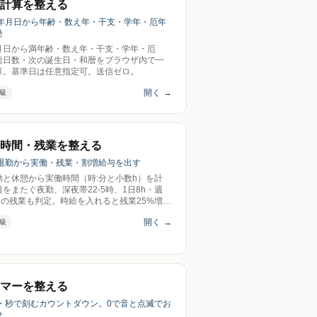
計算を整える
生年月日から年齢・数え年・干支・学年・厄年
発
月日から満年齢・数え年・干支・学年・厄
総日数・次の誕生日・和暦をブラウザ内で一
算。基準日は任意指定可。送信ゼロ。
開く
→
級
時間・残業を整える
出退勤から実働・残業・割増給与を出す
勤と休憩から実働時間（時:分と小数h）を計
をまたぐ夜勤、深夜帯22-5時、1日8h・週
h超の残業も判定。時給を入れると残業25%増・
25%増・休日35%増の概算給与まで。送信ゼ
開く
→
級
マーを整える
分・秒で刻むカウントダウン。0で音と点滅でお
せ