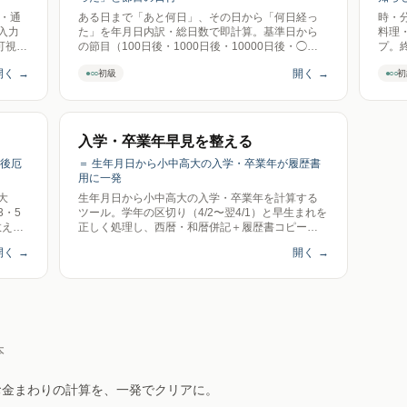
・通
ある日まで「あと何日」、その日から「何日経っ
時・
入力
た」を年月日内訳・総日数で即計算。基準日から
料理
可視
の節目（100日後・1000日後・10000日後・◯周
プ。
間と
年）が何月何日・何曜日かも一覧化。送信ゼロ。
し、
開く
→
開く
→
●○○
●○○
初級
初
実質
ロ。
の年間
る。日
送信ゼ
入学・卒業年早見を整える
・後厄
＝ 生年月日から小中高大の入学・卒業年が履歴書
用に一発
大
生年月日から小中高大の入学・卒業年を計算する
・5
ツール。学年の区切り（4/2〜翌4/1）と早生まれを
数え年
正しく処理し、西暦・和暦併記＋履歴書コピー用
テキストを出力。浪人・留年なしの標準ケースと
開く
→
開く
→
明記。生年別ページ（1960〜2010）つき。送信ゼ
ロ。
本
お金まわりの計算を、一発でクリアに。