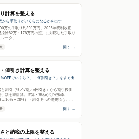
り計算を整える
年収から手取りがいくらになるかを出す
00万の手取り約391万円。2026年税制改正
礎控除62万・178万円の壁）に対応した手取り
ュレータ。
開く
→
級
・値引き計算を整える
「○%OFFでいくら？」「何割引き？」をすぐ出
格と割引（%／○割／○円引き）から割引後価
割引額を即計算。逆算・重ねがけ実効率
%→10%＝28%）・割引後への消費税も。送
ロ。
開く
→
級
さと納税の上限を整える