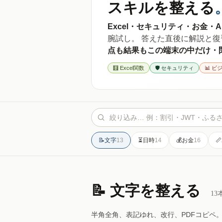
スキルを整える
Excel・セキュリティ・お金・A
腕試し。 答えた直後に解説と
点も結果もこの端末の中だけ・
🧮 Excel関数
🛡️ セキュリティ
📊 
📝
文字
13
⏳
日時
14
💰
お金
16
📏
📝 文字を整える
13
半角全角、表記ゆれ、改行、PDFコピペ