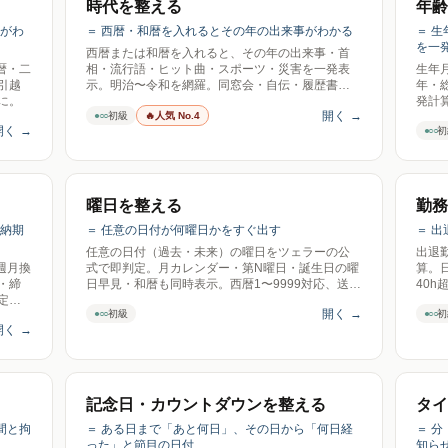
時代を整える
年齢
気がわ
＝ 西暦・和暦を入れるとその年の出来事がわかる
＝ 
を一
西暦または和暦を入れると、その年の出来事・首
暦・二
相・流行語・ヒット曲・スポーツ・災害を一発表
生年
引越
示。明治〜令和を網羅。同窓会・自伝・履歴書の
年・
に。
年表作りに。
発計
開く
→
●○○
初級
🔥
人気 No.4
開く
→
●○○
初
曜日を整える
勤務
す納期
＝ 任意の日付が何曜日かをすぐ出す
＝ 
任意の日付（過去・未来）の曜日をツェラーの公
出退
週月換
式で即判定。月カレンダー・第N曜日・誕生日の曜
算。日
・締
日早見・和暦も同時表示。西暦1〜9999対応、送信
40
定で
ゼロ。
深夜
開く
→
●○○
●○○
初級
初
ロ。
開く
→
記念日・カウントダウンを整える
タイ
間と拘
＝ ある日まで「あと何日」、その日から「何日経
＝ 
った」と節目の日付
知ら