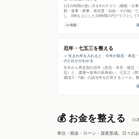
1日の時間の使い方を8カテゴリ（睡眠・仕事
勤・食事・家事・身支度・自由・その他）で
し、0時を上にした24時間の円グラフとして
化。自由時間の合計だけでなく最長の連続時
●○○
初級
本数、仕事＋通勤の拘束時間、月収から出す
時給（額面時給との差）、1日あたりの時間
換算を表示。理想の1日と並べて差分も出せ
をまたぐ時間帯にも対応。印刷でA4縦1枚。
ロ。
厄年・七五三を整える
＝ 生まれ年を入れると、今年が前厄・本厄
のどれかがわかる
生年から男女別の厄年（前厄・本厄・後厄・
厄）と、還暦〜皇寿の長寿祝い、七五三（男3
歳/女3・7歳）の該当年を計算するツール。
基準。生年別サブページつき。送信ゼロ。
💰 お金を整える
16
単位・税金・ローン・資産形成。日々の