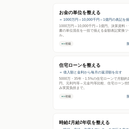
お金の単位を整える
＝ 1000万円⇔10,000千円⇔1億円の表記を
1000万円⇔10,000千円⇔1億円。決算資料
書の単位混在を一括で揃える金額表記変換ツ
ル。
●○○
初級
住宅ローンを整える
＝ 借入額と金利から毎月の返済額を出す
5000万・35年・1.5%の住宅ローンで月額約1
円。元利均等⇔元金均等比較、住宅ローン控
み実質負担まで。
●○○
初級
時給⇄月給⇄年収を整える