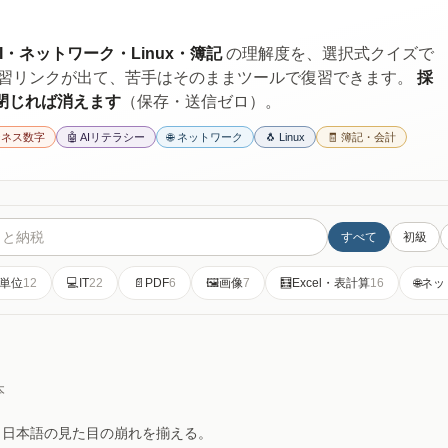
。
I・ネットワーク・Linux・簿記
の理解度を、選択式クイズで
復習リンクが出て、苦手はそのままツールで復習できます。
採
閉じれば消えます
（保存・送信ゼロ）。
ビジネス数字
🤖 AIリテラシー
🌐 ネットワーク
🐧 Linux
🧾 簿記・会計
すべて
初級
単位
12
💻
IT
22
📄
PDF
6
🖼️
画像
7
🧮
Excel・表計算
16
🌐
ネッ
本
。日本語の見た目の崩れを揃える。