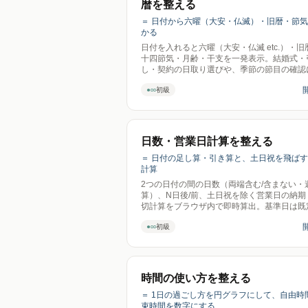
暦を整える
＝ 日付から六曜（大安・仏滅）・旧暦・節
かる
日付を入れると六曜（大安・仏滅 etc.）・旧
十四節気・月齢・干支を一発表示。結婚式・
し・契約の日取り選びや、季節の節目の確認
●○○
初級
日数・営業日計算を整える
＝ 日付の足し算・引き算と、土日祝を飛ば
計算
2つの日付の間の日数（両端含む/含まない・
算）、N日後/前、土日祝を除く営業日の納期
切計算をブラウザ内で即時算出。基準日は既
今日。送信ゼロ。
●○○
初級
時間の使い方を整える
＝ 1日の過ごし方を円グラフにして、自由時
束時間を数字にする