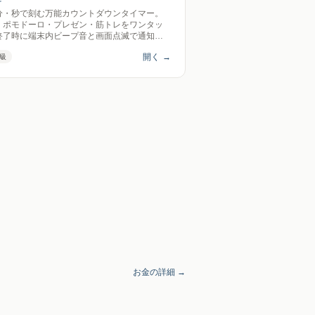
分・秒で刻む万能カウントダウンタイマー。
・ポモドーロ・プレゼン・筋トレをワンタッ
終了時に端末内ビープ音と画面点滅で通知
タブの見出しにも残り時間を表示。送信ゼ
開く
→
級
お金の詳細 →