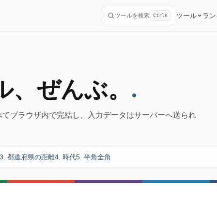
ツール
ラン
ツールを検索
Ctrl
K
ル、ぜんぶ。
.
べてブラウザ内で完結し、入力データはサーバーへ送られ
3. 都道府県の距離
4. 時代
5. 半角全角