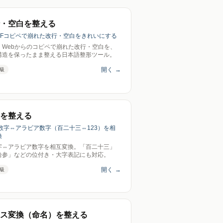
・空白を整える
PDFコピペで崩れた改行・空白をきれいにする
F・Webからのコピペで崩れた改行・空白を、
構造を保ったまま整える日本語整形ツール。
開く
→
級
を整える
漢数字⇔アラビア数字（百二十三⇔123）を相
換
字⇔アラビア数字を相互変換。「百二十三」
拾参」などの位付き・大字表記にも対応。
開く
→
級
ス変換（命名）を整える