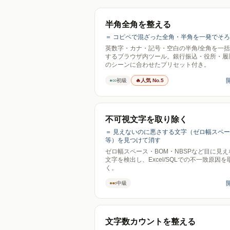
半角全角を整える
＝ コピペで混ざった全角・半角を一発でそ
英数字・カナ・記号・空白の半角/全角を一
するブラウザ内ツール。銀行振込・役所・履
のシーンに合わせたプリセット付き。
●○○
初級
🔥
人気 No.5
不可視文字を取り除く
＝ 見えないのに悪さする文字（ゼロ幅スペ
等）を見つけて消す
ゼロ幅スペース・BOM・NBSPなど目に見え
文字を検出し、Excel/SQLでの不一致原因を
く。
●●○
中級
文字数カウントを整える