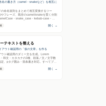
数名の書き方（camel・snakeなど）を相互に
子の命名規則をまとめて相互変換するツー
やフレーズ、既存のcamel/snakeを賢く分割
melCase・snake_case・kebab-case・
calCase・定数など9形式へ即変換。送信ゼ
開く
→
級
ーテキストを整える
レイアウト確認用の「仮の文章」を作る
アウト確認用のダミー文を生成。Lorem
um・和文・カタカナの3種、段落／文／文字数
指定、pタグ囲み・箇条書き対応。すべてブラ
内・送信ゼロ。
開く
→
級