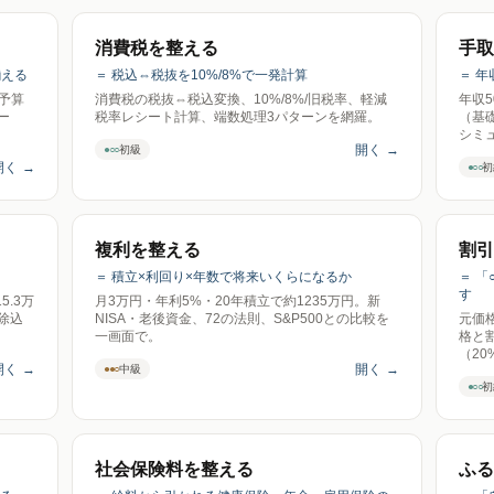
消費税を整える
手取
揃える
＝ 税込⇔税抜を10%/8%で一発計算
＝ 
・予算
消費税の税抜⇔税込変換、10%/8%/旧税率、軽減
年収5
ー
税率レシート計算、端数処理3パターンを網羅。
（基
シミ
開く
→
●○○
初級
開く
→
●○○
初
複利を整える
割引
＝ 積立×利回り×年数で将来いくらになるか
＝ 
す
5.3万
月3万円・年利5%・20年積立で約1235万円。新
除込
NISA・老後資金、72の法則、S&P500との比較を
元価
一画面で。
格と
（20
開く
→
開く
→
●●○
中級
信ゼ
●○○
初
社会保険料を整える
ふる