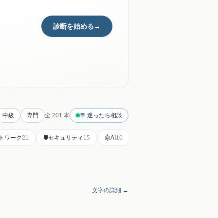
診断を始める
→
中級
専門
全 201 本
💬 迷ったら相談
トワーク
21
🛡️
セキュリティ
15
🤖
AI
10
🎓
趣味・教養
11
🗾
地理
7
文字の詳細 →