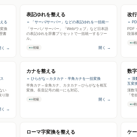
表記ゆれを整える
改行
ろえる
＝ 「サーバ/サーバー」などの表記ゆれを一括統一
＝ 
括変換
「サーバ／サーバー」「Web/ウェブ」など日本語
PD
歴書
の表記ゆれを辞書プリセットで一括統一するツー
段落
ル。
●○○
初
開く
→
開く
→
●○○
初級
カナを整える
数字
ース
＝ ひらがな⇔カタカナ・半角カナを一括変換
＝ 
互変
半角カナ⇔全角カナ、カタカナ⇔ひらがなを相互
ない
変換。長音記号の統一にも対応。
漢数
取り除
「壱
開く
→
●○○
初級
●○○
初
開く
→
ローマ字変換を整える
ケー