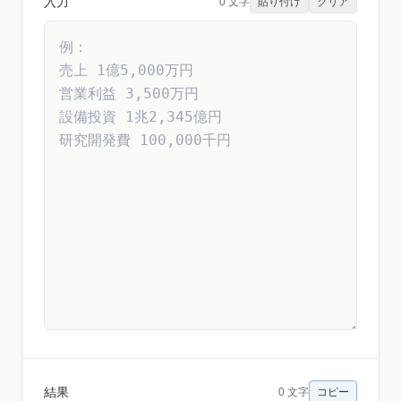
入力
0 文字
貼り付け
クリア
結果
0 文字
コピー