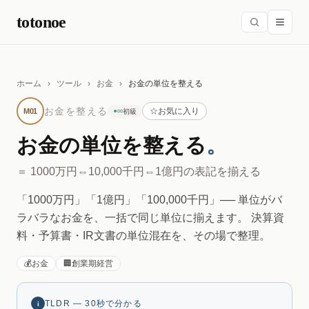
本文へスキップ
totonoe
ホーム
›
ツール
›
お金
›
お金の単位を整える
お金を整える
☆
お気に入り
M01
●○○
初級
お金の単位を整える
。
＝ 1000万円⇔10,000千円⇔1億円の表記を揃える
「1000万円」「1億円」「100,000千円」── 単位がバ
ラバラなお金を、一括で同じ単位に揃えます。 決算資
料・予算書・IR文書の単位混在を、その場で整理。
💰
お金
🏢
創業期経営
TLDR — 30秒で分かる
i