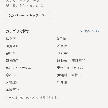
文字も、単位も、AIも。
整える、をひとまとめに。
@totonoe_tech をフォロー
カテゴリで探す
すべてのツール →
📝
文字
⏳
日時
12
13
💰
お金
📏
単位
16
12
💻
IT
📄
PDF
22
6
🖼️
画像
🧮
Excel・表計算
7
16
🌐
ネットワーク
🛡️
セキュリティ
21
15
🤖
AI
🎓
趣味・教養
10
11
🗾
地理
🩺
健康
7
6
📊
経営
17
ツールは
でいつでも検索できます。
⌘K