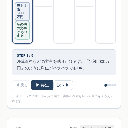
売上 1
億
5,000
万円
その他
の文字
はその
まま
STEP 1 / 5
決算資料などの文章を貼り付けます。「1億5,000万
円」のように単位がバラバラでもOK。
▶ 再生
◀ 戻る
次へ ▶
※ イメージ図です。下の入力欄で、実際の文章を貼って単位をそろえら
れます。