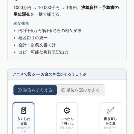
1000万円 ↔ 10,000千円 ↔ 1億円。
決算資料・予算書の
単位混在
を一括で揃える。
主な機能
円/千円/万円/億円/兆円の相互変換
桁区切りの統一
会計・財務文書向け
コピー可能な複数表記出力
アニメで見る — お金の単位がそろうしくみ
① 単位をそろえる
② 単位を選びかえる
📄
⚙️
✅
入力した
いったん
書き直し
文章
「円」に
た文章
単位がバラ
同じものさ
単位がそろ
バラ
しへ
う